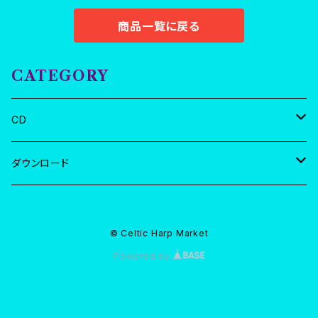
商品一覧に戻る
CATEGORY
CD
坂上真清ソロ
ダウンロード
ハンドリオン
全曲
© Celtic Harp Market
蒼を奏でる
スリーラビリンス
曲別
Powered by
サークルカラー
蒼を奏でる