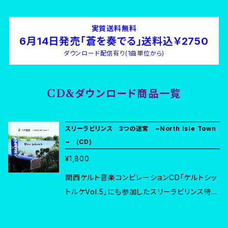
実質送料無料
6月14日発売「蒼を奏でる」送料込￥2750
ダウンロード配信有り(1曲単位から)
CD&ダウンロード商品一覧
スリーラビリンス 3つの迷宮 ~North Isle Town
~ (CD)
¥1,800
関西ケルト音楽コンピレーションCD「ケルトシッ
トルケVol.5」にも参加したスリーラビリンス待望
の1stアルバム。スナフキンに捧げるワルツやスウ
ェーデンのトラディショナル曲などを含むケルト