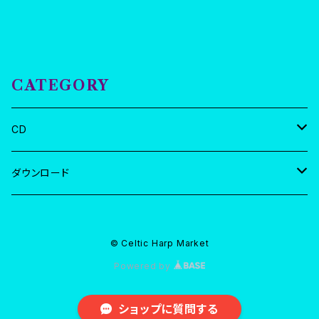
＆北欧ファンタジックワールド。 坂上真清：金属
弦ケルティックハープ 藤沢祥衣：アコーディオン
みどり：フィドル 2018年発売 BSGM-1862 制
作 GLEN MUSIC 発売 ビートショップ 01. 3
CATEGORY
羽の鳥 02. ロバとステッキ 03. スウェーデンの
婚礼の歌 04. スウェーデンのショティス 05. ワ
ルツ・フォー・スナフ 06. ノース・アイル・タウン
CD
【各曲解説】 1 3羽の鳥 Three Birds 大陸の
ケルト地域であるブルターニュの雰囲気を持つ2
坂上真清ソロ
ダウンロード
部構成の曲。海の岩場にたたずむ鳥たちが打ち
付ける波に驚き1羽ずつ空に飛び立つ。 2 ロバと
ハンドリオン
全曲
ステッキ Donkey And Stick ステッキはムー
© Celtic Harp Market
ミンパパが持っている様な洋杖のイメージ。ロバ
蒼を奏でる
スリーラビリンス
曲別
Powered by
はどこか疲れた様子。寓話的でノスタルジックな
風景。 3 スウェーデンの婚礼の歌 Brudlåt e.Lin
サークルカラー
蒼を奏でる
a Löf f. Öje（スウェーデン語） Bridal tune aft
ショップに質問する