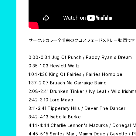
サークルカラー全11曲のクロスフェードメドレー動画です
0:00-0:34 Jug Of Punch / Paddy Ryan's Dream
0:35-1:03 Hewlett Waltz
1:04-1:36 King Of Fairies / Fairies Hornpipe
1:37-2:07 Bruach Na Carraige Baine
2:08-2:41 Drunken Tinker / Ivy Leaf / Wild Irishm
2:42-3:10 Lord Mayo
3:11-3:41 Tipperary Hills / Dever The Dancer
3:42-4:13 Isabella Burke
4:14-4:44 Charlie Lennon's Mazurka / Donegal 
4:45-5:15 Santez Mari, Mamm Doue / Gavotte / Pl