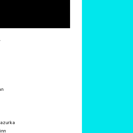
。
an
Mazurka
inn