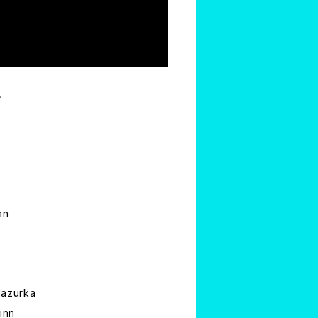
。
an
Mazurka
inn