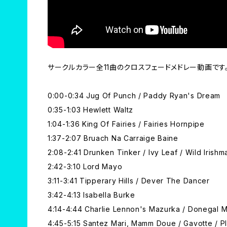
サークルカラー全11曲のクロスフェードメドレー動画です
0:00-0:34 Jug Of Punch / Paddy Ryan's Dream
0:35-1:03 Hewlett Waltz
1:04-1:36 King Of Fairies / Fairies Hornpipe
1:37-2:07 Bruach Na Carraige Baine
2:08-2:41 Drunken Tinker / Ivy Leaf / Wild Irishm
2:42-3:10 Lord Mayo
3:11-3:41 Tipperary Hills / Dever The Dancer
3:42-4:13 Isabella Burke
4:14-4:44 Charlie Lennon's Mazurka / Donegal 
4:45-5:15 Santez Mari, Mamm Doue / Gavotte / Pl