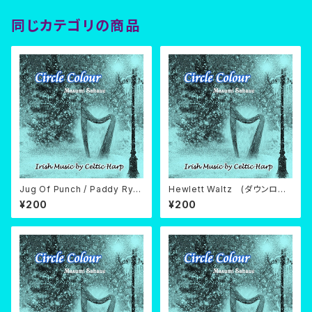
同じカテゴリの商品
Jug Of Punch / Paddy Rya
Hewlett Waltz (ダウンロー
n's Dream (ダウンロード)
ド)
¥200
¥200