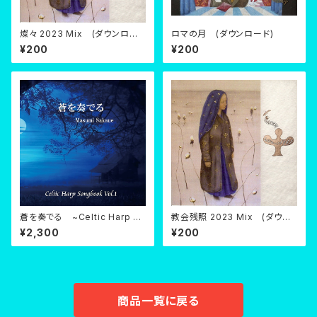
燦々 2023 Mix (ダウンロー
ロマの月 (ダウンロード)
ド)
¥200
¥200
蒼を奏でる ~Celtic Harp So
教会残照 2023 Mix (ダウン
ngbook Vol.1~ (CD)
ロード)
¥2,300
¥200
商品一覧に戻る