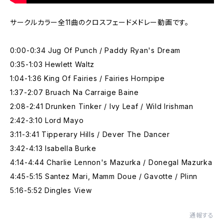
サークルカラー全11曲のクロスフェードメドレー動画です。
0:00-0:34 Jug Of Punch / Paddy Ryan's Dream
0:35-1:03 Hewlett Waltz
1:04-1:36 King Of Fairies / Fairies Hornpipe
1:37-2:07 Bruach Na Carraige Baine
2:08-2:41 Drunken Tinker / Ivy Leaf / Wild Irishman
2:42-3:10 Lord Mayo
3:11-3:41 Tipperary Hills / Dever The Dancer
3:42-4:13 Isabella Burke
4:14-4:44 Charlie Lennon's Mazurka / Donegal Mazurka
4:45-5:15 Santez Mari, Mamm Doue / Gavotte / Plinn
5:16-5:52 Dingles View
通報する