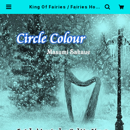
King Of Fairies / Fairies Horn
pipe (ダウンロード) | Celtic Ha
rp Market