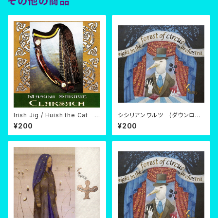
その他の商品
Irish Jig / Huish the Cat
シシリアンワルツ (ダウンロー
(ダウンロード)
ド)
¥200
¥200