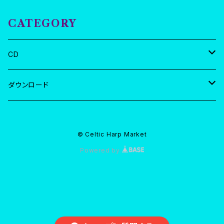
CATEGORY
CD
坂上真清ソロ
ダウンロード
ハンドリオン
全曲
© Celtic Harp Market
蒼を奏でる
スリーラビリンス
曲別
Powered by
サークルカラー
蒼を奏でる
アイルランド最後の吟遊詩人 オキャロランの世界
サークルカラー